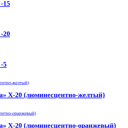
-15
-20
-5
а» Х-20 (люминесцентно-желтый)
а» Х-20 (люминесцентно-оранжевый)