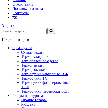
О компании
Доставка и оплата
Контакты
Корзина
0
Закрыть
Искать...
Каталог товаров
Термосумки
Сумки-чехлы
Термовкладыши
Термопалетное одеяло
Термопеналы
Терморюкзаки
Термосумки каркасные ТСК
Термосумки ТС
Термосумки фольгированные
ТСФ
Термосумки-переноски ТСП
Товары для туризма
Прочие товары
Рюкзаки