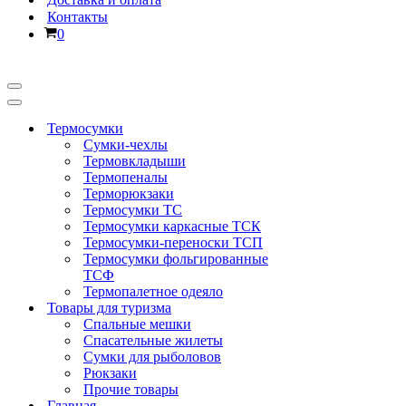
Контакты
Корзина
0
Меню
навигации
Меню
навигации
Термосумки
Сумки-чехлы
Термовкладыши
Термопеналы
Терморюкзаки
Термосумки ТС
Термосумки каркасные ТСК
Термосумки-переноски ТСП
Термосумки фольгированные
ТСФ
Термопалетное одеяло
Товары для туризма
Спальные мешки
Спасательные жилеты
Сумки для рыболовов
Рюкзаки
Прочие товары
Главная