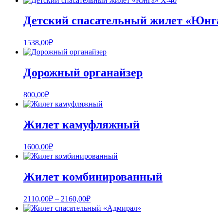
Детский спасательный жилет «Юнг
1538,00
₽
Дорожный органайзер
800,00
₽
Жилет камуфляжный
1600,00
₽
Жилет комбинированный
Диапазон
2110,00
₽
–
2160,00
₽
цен:
2110,00₽