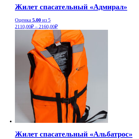
–
Жилет спасательный «Адмирал»
2160,00₽
Оценка
5.00
из 5
Диапазон
2110,00
₽
–
2160,00
₽
цен:
2110,00₽
–
2160,00₽
Жилет спасательный «Альбатрос»