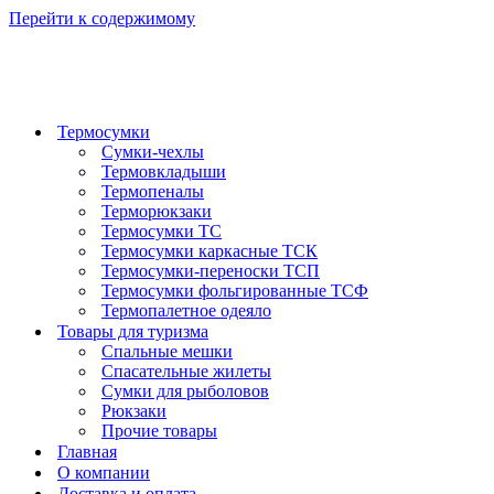
Перейти к содержимому
Термосумки
Сумки-чехлы
Термовкладыши
Термопеналы
Терморюкзаки
Термосумки ТС
Термосумки каркасные ТСК
Термосумки-переноски ТСП
Термосумки фольгированные ТСФ
Термопалетное одеяло
Товары для туризма
Спальные мешки
Спасательные жилеты
Сумки для рыболовов
Рюкзаки
Прочие товары
Главная
О компании
Доставка и оплата