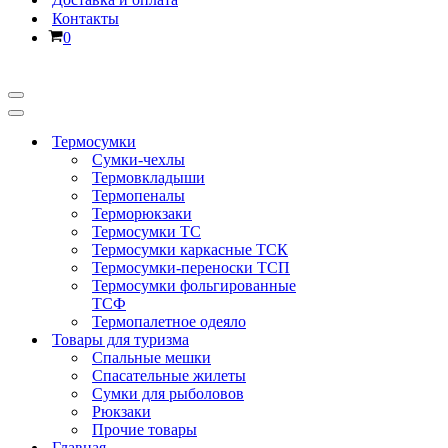
Контакты
Корзина
0
Меню
навигации
Меню
навигации
Термосумки
Сумки-чехлы
Термовкладыши
Термопеналы
Терморюкзаки
Термосумки ТС
Термосумки каркасные ТСК
Термосумки-переноски ТСП
Термосумки фольгированные
ТСФ
Термопалетное одеяло
Товары для туризма
Спальные мешки
Спасательные жилеты
Сумки для рыболовов
Рюкзаки
Прочие товары
Главная