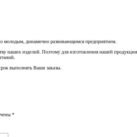
ьно молодым, динамично развивающимся предприятием.
ству наших изделий. Поэтому для изготовления нашей продукци
ытаний.
 срок выполнять Ваши заказы.
ечены
*