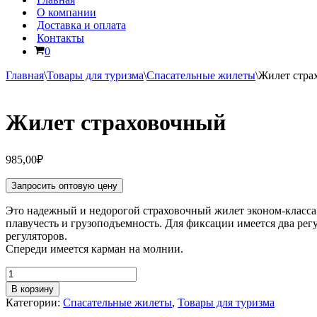
О компании
Доставка и оплата
Контакты
Корзина
0
Главная
\
Товары для туризма
\
Спасательные жилеты
\
Жилет стра
Жилет страховочный
985,00
₽
Запросить оптовую цену
Это надежный и недорогой страховочный жилет эконом-класса
плавучесть и грузоподъемность. Для фиксации имеется два ре
регуляторов.
Спереди имеется карман на молнии.
Количество
товара
В корзину
Жилет
Категории:
Спасательные жилеты
,
Товары для туризма
страховочный