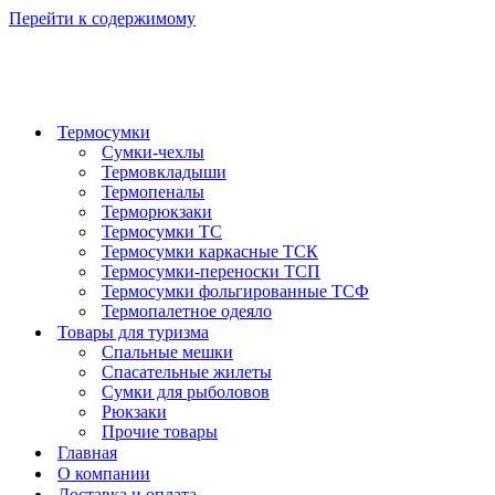
Перейти к содержимому
Термосумки
Сумки-чехлы
Термовкладыши
Термопеналы
Терморюкзаки
Термосумки ТС
Термосумки каркасные ТСК
Термосумки-переноски ТСП
Термосумки фольгированные ТСФ
Термопалетное одеяло
Товары для туризма
Спальные мешки
Спасательные жилеты
Сумки для рыболовов
Рюкзаки
Прочие товары
Главная
О компании
Доставка и оплата