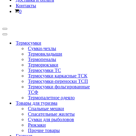
Контакты
Корзина
0
Меню
навигации
Меню
навигации
Термосумки
Сумки-чехлы
Термовкладыши
Термопеналы
Терморюкзаки
Термосумки ТС
Термосумки каркасные ТСК
Термосумки-переноски ТСП
Термосумки фольгированные
ТСФ
Термопалетное одеяло
Товары для туризма
Спальные мешки
Спасательные жилеты
Сумки для рыболовов
Рюкзаки
Прочие товары
Главная