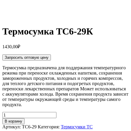
Термосумка ТС6-29К
1430,00
₽
Запросить оптовую цену
Термосумка предназначена для поддержания температурного
режима при переноске охлажденных напитков, сохранения
замороженных продуктов, холодных и горячих компрессов,
для теплого детского питания и подогретых продуктов,
переноски лекарственных препаратов Может использоваться
с аккумуляторами холода. Время сохранения продукта зависит
от температуры окружающей среды и температуры самого
продукта.
Количество
товара
В корзину
Термосумка
Артикул:
ТС6-29
Категория:
Термосумки ТС
ТС6-