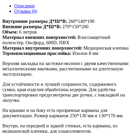
29К
Описание
Отзывы (0)
Внутренние размеры Д*Ш*В:
260*140*190
Внешние размеры Д*Ш*В:
270*150*200
Объем:
6 литров
Материал внешних поверхностей:
Влагозащитный
полиэстер, Оксфорд, 600D, ПВХ
Материал внутренних поверхностей:
Медицинская клеенка
Термоизоляционная прослойка:
Изолон 8 мм
Верхняя закладка на застежке-молния с двумя качественными
металлическими язычками, рассчитанными на длительную
эксплуатацию.
Для устойчивости и лучшей сохранности, содержимого
сумки, края изделия обработаны кедером. Для удобства
транспортировки предусмотрены две ручки, с накладкой на
липучке.
На крышке и на боку есть прозрачные карманы для
документации. Размер карманов 250*130 мм и 130*170 мм.
Внутри, на передней и задней стенках, есть карманы, из
медицинской клеенки, для хладоэлементов.