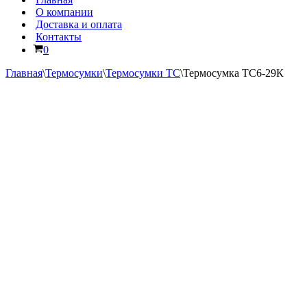
О компании
Доставка и оплата
Контакты
Корзина
0
Главная
\
Термосумки
\
Термосумки ТС
\
Термосумка ТС6-29К